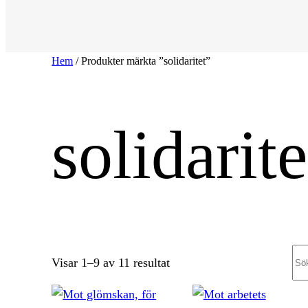
Hem
/ Produkter märkta ”solidaritet”
solidarite
Se
Sortera
Visar 1–9 av 11 resultat
efter
senaste