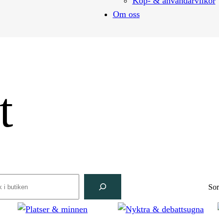
Köp- & användarvilkor
Om oss
t
arch
Sor