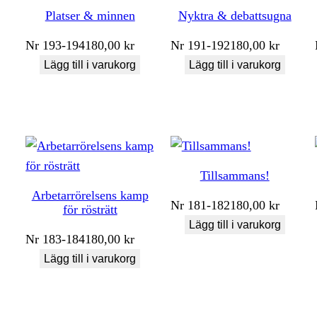
Platser & minnen
Nyktra & debattsugna
Nr
193-194
180,00
kr
Nr
191-192
180,00
kr
Lägg till i varukorg
Lägg till i varukorg
Tillsammans!
Arbetarrörelsens kamp
Nr
181-182
180,00
kr
för rösträtt
Lägg till i varukorg
Nr
183-184
180,00
kr
Lägg till i varukorg