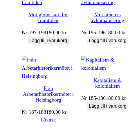
Mot glömskan, för
Mot arbetets
framtiden
avhumanisering
Nr
197-198
180,00
kr
Nr
195-196
180,00
kr
Lägg till i varukorg
Lägg till i varukorg
Kapitalism &
kolonialism
Från
Arbetarhistorikermötet i
Nr
185-186
180,00
kr
Helsingborg
Lägg till i varukorg
Nr
187-188
180,00
kr
Läs mer