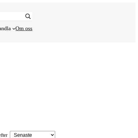
andla
Om oss
efter