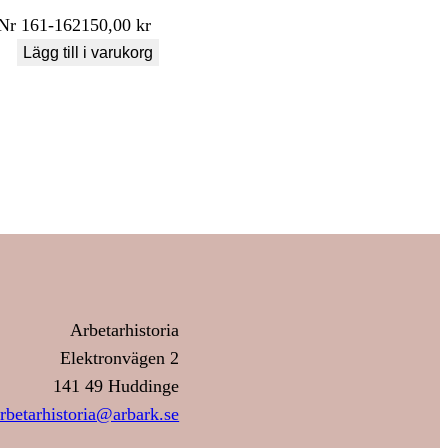
Nr
161-162
150,00
kr
Lägg till i varukorg
Arbetarhistoria
Elektronvägen 2
141 49 Huddinge
rbetarhistoria@arbark.se