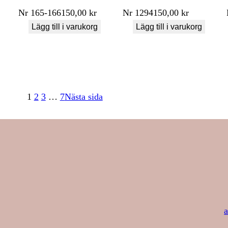
Nr
165-166
150,00
kr
Nr
1294
150,00
kr
Lägg till i varukorg
Lägg till i varukorg
1
2
3
…
7
Nästa sida
a