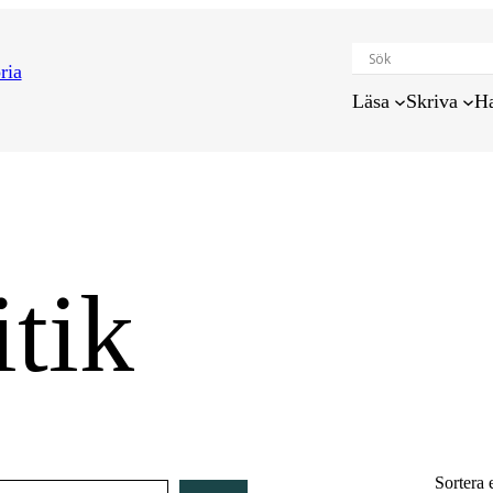
Läsa
Skriva
H
itik
Sortera 