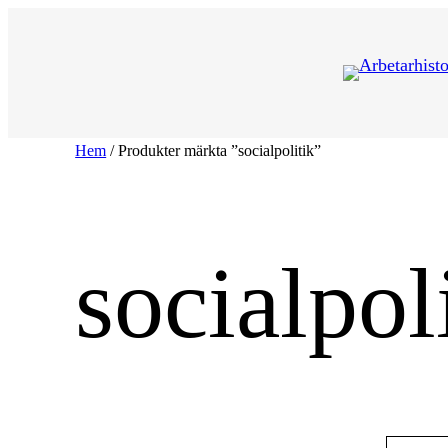
Hoppa
till
innehåll
Hem
/ Produkter märkta ”socialpolitik”
socialpol