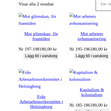
Search
Sortera
Visar alla 2 resultat
efter
senaste
Mot glömskan, för
Mot arbetets
framtiden
avhumanisering
Nr
197-198
180,00
kr
Nr
195-196
180,00
kr
Lägg till i varukorg
Lägg till i varukorg
Kapitalism &
kolonialism
Från
Arbetarhistorikermötet i
Nr
185-186
180,00
kr
Helsingborg