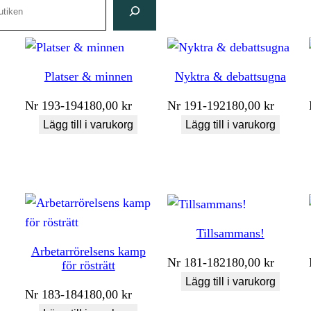
Platser & minnen
Nyktra & debattsugna
Nr
193-194
180,00
kr
Nr
191-192
180,00
kr
Lägg till i varukorg
Lägg till i varukorg
Tillsammans!
Arbetarrörelsens kamp
Nr
181-182
180,00
kr
för rösträtt
Lägg till i varukorg
Nr
183-184
180,00
kr