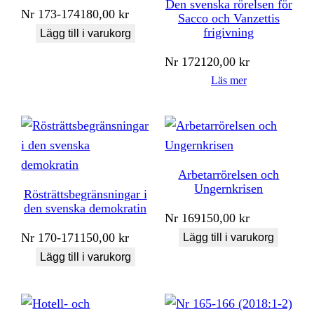
Den svenska rörelsen för
Nr
173-174
180,00
kr
Sacco och Vanzettis
frigivning
Lägg till i varukorg
Nr
172
120,00
kr
Läs mer
Arbetarrörelsen och
Ungernkrisen
Rösträttsbegränsningar i
den svenska demokratin
Nr
169
150,00
kr
Nr
170-171
150,00
kr
Lägg till i varukorg
Lägg till i varukorg