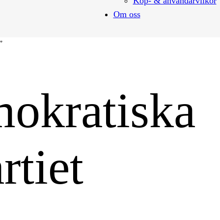
Köp- & användarvilkor
Om oss
”
mokratiska
rtiet