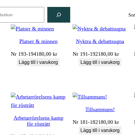
ch
Sor
Platser & minnen
Nyktra & debattsugna
Nr
193-194
180,00
kr
Nr
191-192
180,00
kr
Lägg till i varukorg
Lägg till i varukorg
Tillsammans!
Arbetarrörelsens kamp
Nr
181-182
180,00
kr
för rösträtt
Lägg till i varukorg