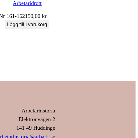
Arbetaridrott
Nr
161-162
150,00
kr
Lägg till i varukorg
Arbetarhistoria
Elektronvägen 2
141 49 Huddinge
rbetarhistoria@arbark.se