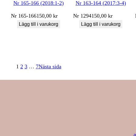
Nr 165-166 (2018:1-2)
Nr 163-164 (2017:3-4)
Nr
165-166
150,00
kr
Nr
1294
150,00
kr
Lägg till i varukorg
Lägg till i varukorg
1
2
3
…
7
Nästa sida
a