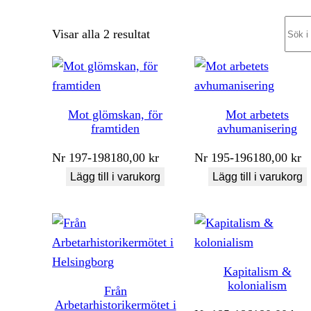
Sear
Sortera
Visar alla 2 resultat
efter
senaste
Mot glömskan, för
Mot arbetets
framtiden
avhumanisering
Nr
197-198
180,00
kr
Nr
195-196
180,00
kr
Lägg till i varukorg
Lägg till i varukorg
Kapitalism &
kolonialism
Från
Arbetarhistorikermötet i