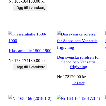
Nr
183-184
180,00
kr
Lägg till i varukorg
Klassamhälle 1500-1900
Den svenska rörelsen för
Nr
173-174
180,00
kr
Sacco och Vanzettis
frigivning
Lägg till i varukorg
Nr
172
120,00
kr
Läs mer