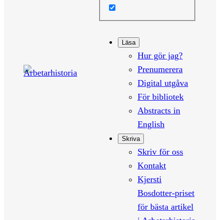
Läsa
Hur gör jag?
Prenumerera
Digital utgåva
För bibliotek
Abstracts in
English
Skriva
Skriv för oss
Kontakt
Kjersti
Bosdotter-priset
för bästa artikel