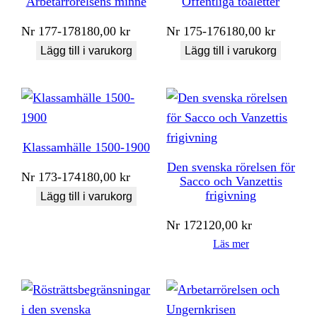
Arbetarrörelsens minne
Offentliga toaletter
Nr
177-178
180,00
kr
Nr
175-176
180,00
kr
Lägg till i varukorg
Lägg till i varukorg
Klassamhälle 1500-1900
Den svenska rörelsen för
Nr
173-174
180,00
kr
Sacco och Vanzettis
frigivning
Lägg till i varukorg
Nr
172
120,00
kr
Läs mer