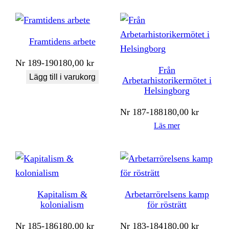
Framtidens arbete
Nr
189-190
180,00
kr
Från
Lägg till i varukorg
Arbetarhistorikermötet i
Helsingborg
Nr
187-188
180,00
kr
Läs mer
Kapitalism &
Arbetarrörelsens kamp
kolonialism
för rösträtt
Nr
185-186
180,00
kr
Nr
183-184
180,00
kr