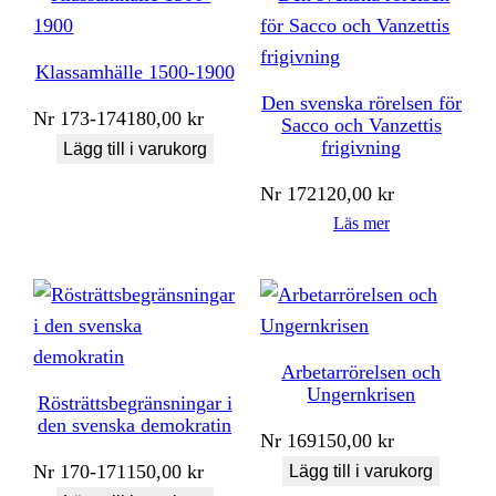
Klassamhälle 1500-1900
Den svenska rörelsen för
Nr
173-174
180,00
kr
Sacco och Vanzettis
frigivning
Lägg till i varukorg
Nr
172
120,00
kr
Läs mer
Arbetarrörelsen och
Ungernkrisen
Rösträttsbegränsningar i
den svenska demokratin
Nr
169
150,00
kr
Nr
170-171
150,00
kr
Lägg till i varukorg