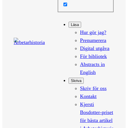
Läsa
Hur gör jag?
Prenumerera
Digital utgåva
För bibliotek
Abstracts in
English
Skriva
Skriv för oss
Kontakt
Kjersti
Bosdotter-priset
för bästa artikel