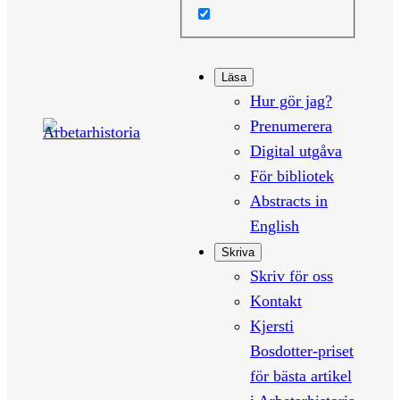
Läsa
Hur gör jag?
Prenumerera
Digital utgåva
För bibliotek
Abstracts in
English
Skriva
Skriv för oss
Kontakt
Kjersti
Bosdotter-priset
för bästa artikel