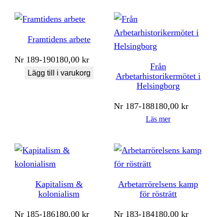
Framtidens arbete
Nr
189-190
180,00
kr
Från
Lägg till i varukorg
Arbetarhistorikermötet i
Helsingborg
Nr
187-188
180,00
kr
Läs mer
Kapitalism &
Arbetarrörelsens kamp
kolonialism
för rösträtt
Nr
185-186
180,00
kr
Nr
183-184
180,00
kr