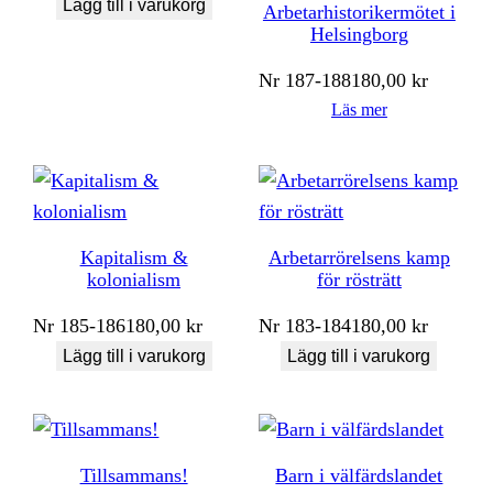
Lägg till i varukorg
Arbetarhistorikermötet i
Helsingborg
Nr
187-188
180,00
kr
Läs mer
Kapitalism &
Arbetarrörelsens kamp
kolonialism
för rösträtt
Nr
185-186
180,00
kr
Nr
183-184
180,00
kr
Lägg till i varukorg
Lägg till i varukorg
Tillsammans!
Barn i välfärdslandet