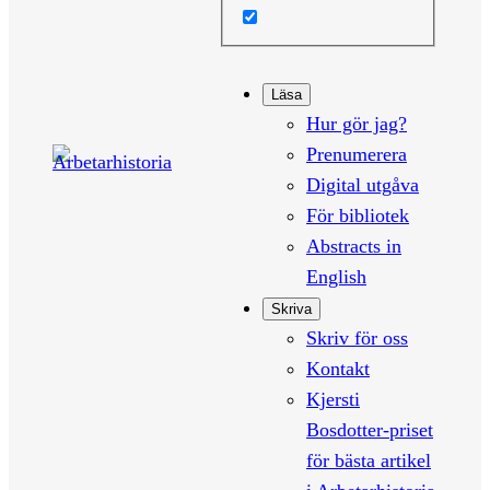
Läsa
Hur gör jag?
Prenumerera
Digital utgåva
För bibliotek
Abstracts in
English
Skriva
Skriv för oss
Kontakt
Kjersti
Bosdotter-priset
för bästa artikel