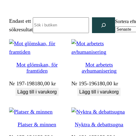
Endast ett
Search
Sortera eft
sökresultat
Mot glömskan, för
Mot arbetets
framtiden
avhumanisering
Nr
197-198
180,00
kr
Nr
195-196
180,00
kr
Lägg till i varukorg
Lägg till i varukorg
Platser & minnen
Nyktra & debattsugna