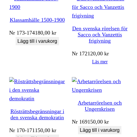
Klassamhälle 1500-1900
Den svenska rörelsen för
Nr
173-174
180,00
kr
Sacco och Vanzettis
frigivning
Lägg till i varukorg
Nr
172
120,00
kr
Läs mer
Arbetarrörelsen och
Ungernkrisen
Rösträttsbegränsningar i
den svenska demokratin
Nr
169
150,00
kr
Nr
170-171
150,00
kr
Lägg till i varukorg