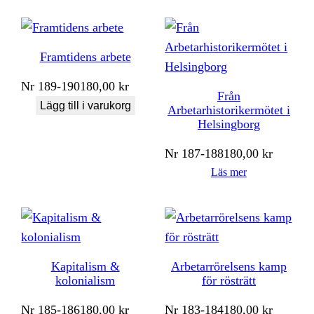
Framtidens arbete
Nr
189-190
180,00
kr
Från
Lägg till i varukorg
Arbetarhistorikermötet i
Helsingborg
Nr
187-188
180,00
kr
Läs mer
Kapitalism &
Arbetarrörelsens kamp
kolonialism
för rösträtt
Nr
185-186
180,00
kr
Nr
183-184
180,00
kr