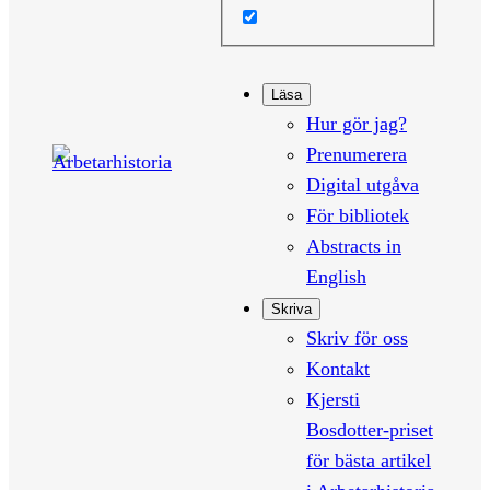
Läsa
Hur gör jag?
Prenumerera
Digital utgåva
För bibliotek
Abstracts in
English
Skriva
Skriv för oss
Kontakt
Kjersti
Bosdotter-priset
för bästa artikel