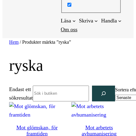
Läsa
Skriva
Handla
Om oss
Hem
/ Produkter märkta ”ryska”
ryska
Endast ett
Search
Sortera eft
sökresultat
Mot glömskan, för
Mot arbetets
framtiden
avhumanisering