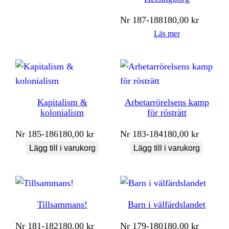
Nr
187-188
180,00
kr
Läs mer
Kapitalism &
Arbetarrörelsens kamp
kolonialism
för rösträtt
Nr
185-186
180,00
kr
Nr
183-184
180,00
kr
Lägg till i varukorg
Lägg till i varukorg
Tillsammans!
Barn i välfärdslandet
Nr
181-182
180,00
kr
Nr
179-180
180,00
kr