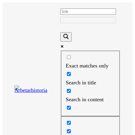
Hoppa
till
innehåll
Exact matches only
Search in title
Search in content