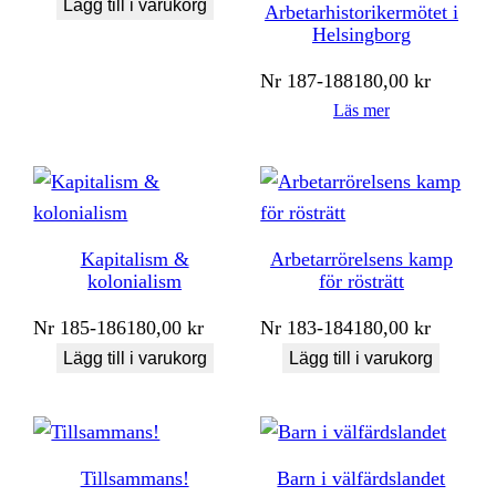
Lägg till i varukorg
Arbetarhistorikermötet i
Helsingborg
Nr
187-188
180,00
kr
Läs mer
Kapitalism &
Arbetarrörelsens kamp
kolonialism
för rösträtt
Nr
185-186
180,00
kr
Nr
183-184
180,00
kr
Lägg till i varukorg
Lägg till i varukorg
Tillsammans!
Barn i välfärdslandet