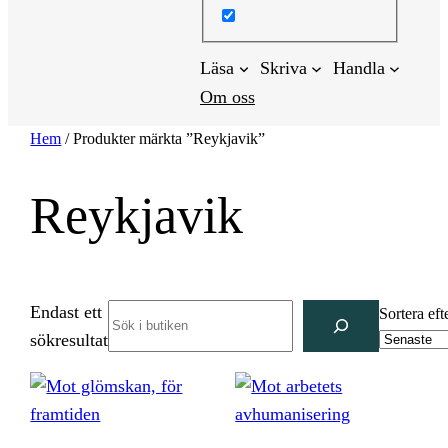
Läsa
Skriva
Handla
Om oss
Hem
/ Produkter märkta ”Reykjavik”
Reykjavik
Endast ett
Search
Sortera eft
sökresultat