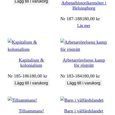
Lägg till i varukorg
Arbetarhistorikermötet i
Helsingborg
Nr
187-188
180,00
kr
Läs mer
Kapitalism &
Arbetarrörelsens kamp
kolonialism
för rösträtt
Nr
185-186
180,00
kr
Nr
183-184
180,00
kr
Lägg till i varukorg
Lägg till i varukorg
Tillsammans!
Barn i välfärdslandet