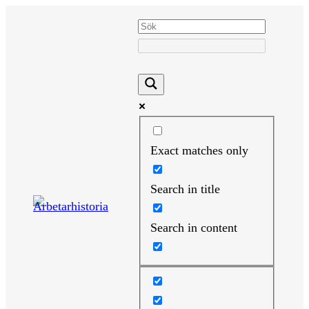
Hoppa
till
innehåll
Exact matches only
Search in title
Search in content