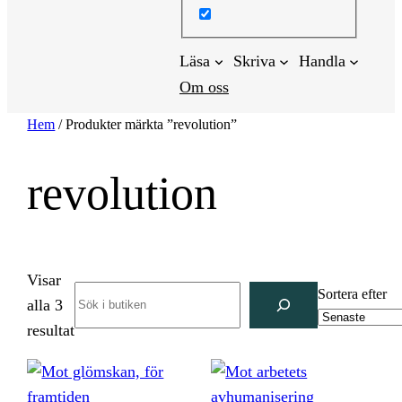
Läsa
Skriva
Handla
Om oss
Hem
/ Produkter märkta ”revolution”
revolution
Visar
Search
Sortera efter
alla 3
Sortera
resultat
efter
senaste