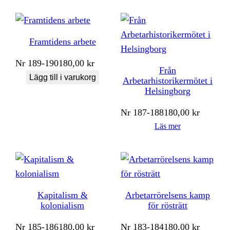
Framtidens arbete
Nr
189-190
180,00
kr
Från
Lägg till i varukorg
Arbetarhistorikermötet i
Helsingborg
Nr
187-188
180,00
kr
Läs mer
Kapitalism &
Arbetarrörelsens kamp
kolonialism
för rösträtt
Nr
185-186
180,00
kr
Nr
183-184
180,00
kr