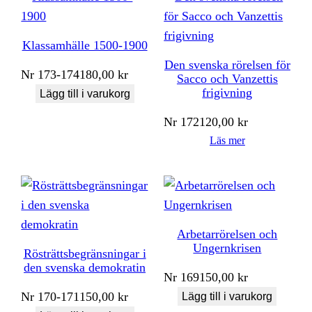
Klassamhälle 1500-1900
Den svenska rörelsen för
Nr
173-174
180,00
kr
Sacco och Vanzettis
frigivning
Lägg till i varukorg
Nr
172
120,00
kr
Läs mer
Arbetarrörelsen och
Ungernkrisen
Rösträttsbegränsningar i
den svenska demokratin
Nr
169
150,00
kr
Nr
170-171
150,00
kr
Lägg till i varukorg