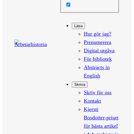
Läsa
Hur gör jag?
Prenumerera
Digital utgåva
För bibliotek
Abstracts in
English
Skriva
Skriv för oss
Kontakt
Kjersti
Bosdotter-priset
för bästa artikel