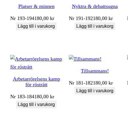
Platser & minnen
Nyktra & debattsugna
Nr
193-194
180,00
kr
Nr
191-192
180,00
kr
Lägg till i varukorg
Lägg till i varukorg
Tillsammans!
Arbetarrörelsens kamp
Nr
181-182
180,00
kr
för rösträtt
Lägg till i varukorg
Nr
183-184
180,00
kr
Lägg till i varukorg