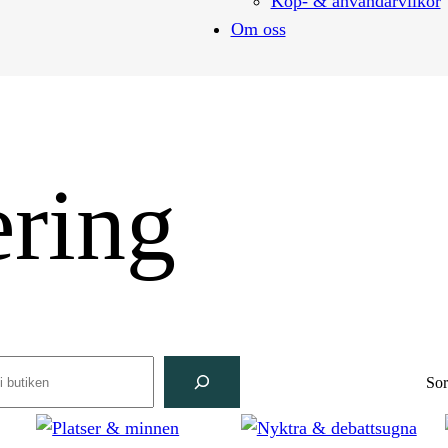
Köp- & användarvilkor
Om oss
ering
rch
Sor