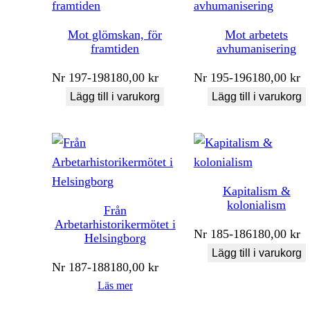
Mot glömskan, för
Mot arbetets
framtiden
avhumanisering
Nr
197-198
180,00
kr
Nr
195-196
180,00
kr
Lägg till i varukorg
Lägg till i varukorg
Kapitalism &
kolonialism
Från
Arbetarhistorikermötet i
Nr
185-186
180,00
kr
Helsingborg
Lägg till i varukorg
Nr
187-188
180,00
kr
Läs mer