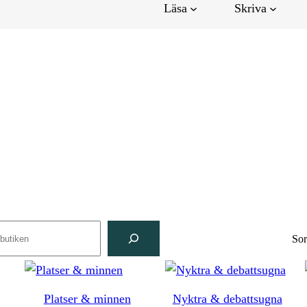
Läsa
Skriva
ch
Sor
Platser & minnen
Nyktra & debattsugna