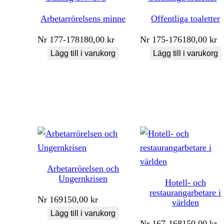
Arbetarrörelsens minne
Offentliga toaletter
Nr
177-178
180,00
kr
Nr
175-176
180,00
kr
Lägg till i varukorg
Lägg till i varukorg
Arbetarrörelsen och
Ungernkrisen
Hotell- och
restaurangarbetare i
Nr
169
150,00
kr
världen
Lägg till i varukorg
Nr
167-168
150,00
kr