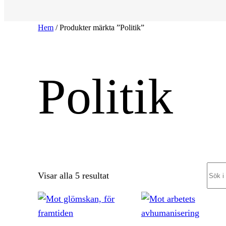
Hem
/ Produkter märkta ”Politik”
Politik
Sear
Sortera
Visar alla 5 resultat
efter
senaste