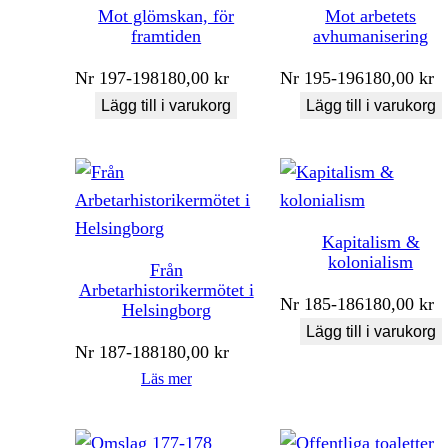
Mot glömskan, för
Mot arbetets
framtiden
avhumanisering
Nr
197-198
180,00
kr
Nr
195-196
180,00
kr
Lägg till i varukorg
Lägg till i varukorg
Kapitalism &
kolonialism
Från
Arbetarhistorikermötet i
Nr
185-186
180,00
kr
Helsingborg
Lägg till i varukorg
Nr
187-188
180,00
kr
Läs mer