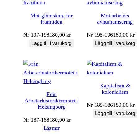
Mot glömskan, för
Mot arbetets
framtiden
avhumanisering
Nr
197-198
180,00
kr
Nr
195-196
180,00
kr
Lägg till i varukorg
Lägg till i varukorg
Kapitalism &
kolonialism
Från
Arbetarhistorikermötet i
Nr
185-186
180,00
kr
Helsingborg
Lägg till i varukorg
Nr
187-188
180,00
kr
Läs mer