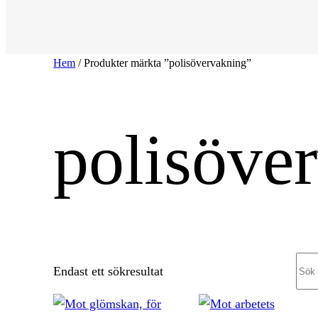
Hem
/ Produkter märkta ”polisövervakning”
polisöve
Sea
Endast ett sökresultat