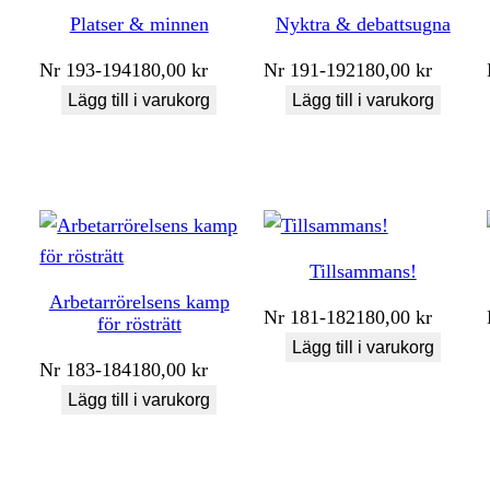
Platser & minnen
Nyktra & debattsugna
Nr
193-194
180,00
kr
Nr
191-192
180,00
kr
Lägg till i varukorg
Lägg till i varukorg
Tillsammans!
Arbetarrörelsens kamp
Nr
181-182
180,00
kr
för rösträtt
Lägg till i varukorg
Nr
183-184
180,00
kr
Lägg till i varukorg