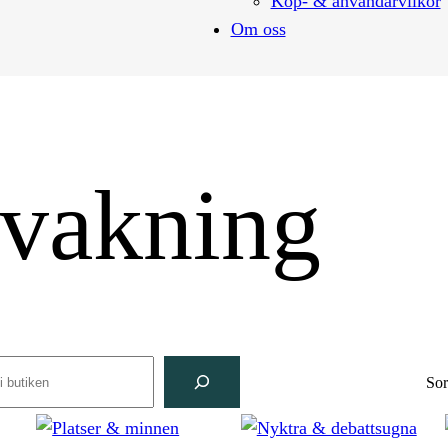
Köp- & användarvilkor
Om oss
rvakning
rch
Sor