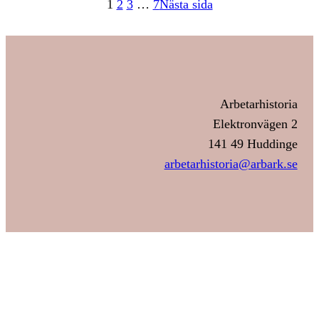
1
2
3
…
7
Nästa sida
Arbetarhistoria
Elektronvägen 2
141 49 Huddinge
arbetarhistoria@arbark.se