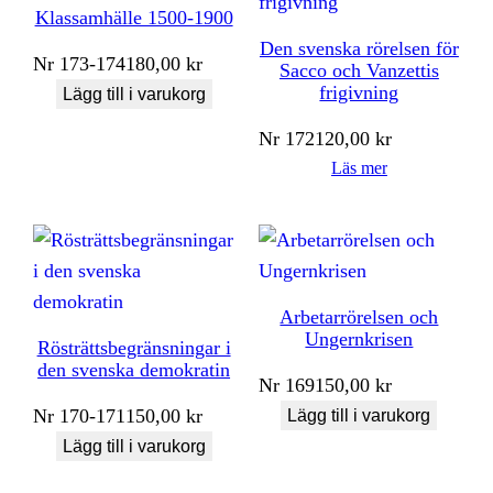
Klassamhälle 1500-1900
Den svenska rörelsen för
Nr
173-174
180,00
kr
Sacco och Vanzettis
frigivning
Lägg till i varukorg
Nr
172
120,00
kr
Läs mer
Arbetarrörelsen och
Ungernkrisen
Rösträttsbegränsningar i
den svenska demokratin
Nr
169
150,00
kr
Nr
170-171
150,00
kr
Lägg till i varukorg
Lägg till i varukorg