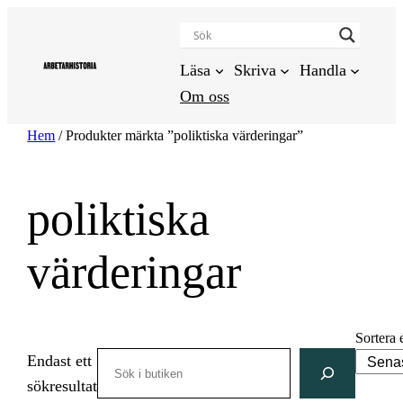
Hoppa
till
innehåll
Läsa
Skriva
Handla
Om oss
Hem
/ Produkter märkta ”poliktiska värderingar”
poliktiska
värderingar
Sortera 
Search
Endast ett
sökresultat