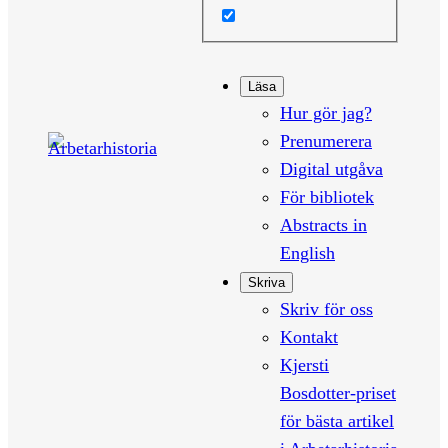
Läsa
Hur gör jag?
Prenumerera
Digital utgåva
För bibliotek
Abstracts in
English
Skriva
Skriv för oss
Kontakt
Kjersti
Bosdotter-priset
för bästa artikel