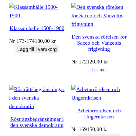
Klassamhälle 1500-1900
Den svenska rörelsen för
Nr
173-174
180,00
kr
Sacco och Vanzettis
frigivning
Lägg till i varukorg
Nr
172
120,00
kr
Läs mer
Arbetarrörelsen och
Ungernkrisen
Rösträttsbegränsningar i
den svenska demokratin
Nr
169
150,00
kr