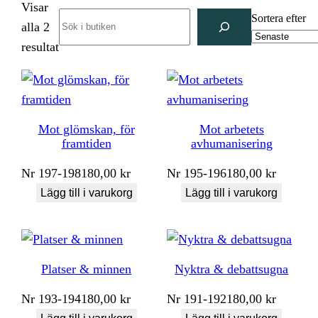
Visar
Search
Sortera efter
alla 2
Sortera
resultat
efter
senaste
Mot glömskan, för
Mot arbetets
framtiden
avhumanisering
Nr
197-198
180,00
kr
Nr
195-196
180,00
kr
Lägg till i varukorg
Lägg till i varukorg
Platser & minnen
Nyktra & debattsugna
Nr
193-194
180,00
kr
Nr
191-192
180,00
kr