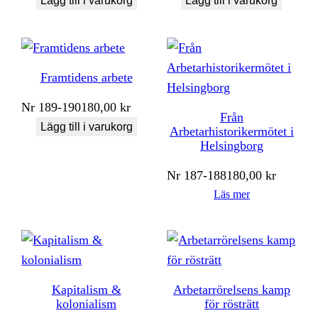
Lägg till i varukorg
Lägg till i varukorg
Framtidens arbete
Nr
189-190
180,00
kr
Från
Lägg till i varukorg
Arbetarhistorikermötet i
Helsingborg
Nr
187-188
180,00
kr
Läs mer
Kapitalism &
Arbetarrörelsens kamp
kolonialism
för rösträtt