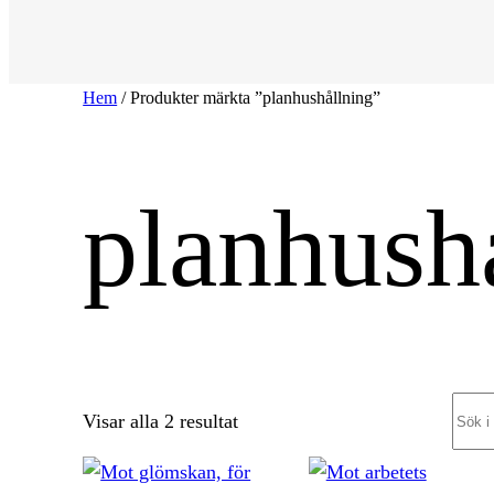
Hem
/ Produkter märkta ”planhushållning”
planhush
Sear
Sortera
Visar alla 2 resultat
efter
senaste