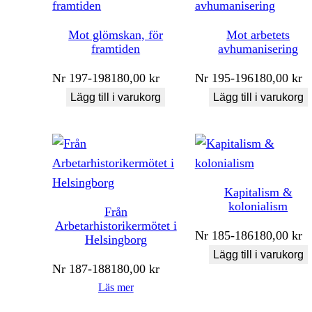
Mot glömskan, för
Mot arbetets
framtiden
avhumanisering
Nr
197-198
180,00
kr
Nr
195-196
180,00
kr
Lägg till i varukorg
Lägg till i varukorg
Kapitalism &
kolonialism
Från
Arbetarhistorikermötet i
Nr
185-186
180,00
kr
Helsingborg
Lägg till i varukorg
Nr
187-188
180,00
kr
Läs mer