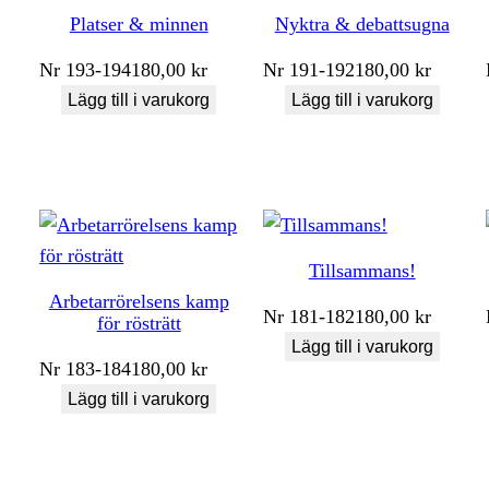
Platser & minnen
Nyktra & debattsugna
Nr
193-194
180,00
kr
Nr
191-192
180,00
kr
Lägg till i varukorg
Lägg till i varukorg
Tillsammans!
Arbetarrörelsens kamp
Nr
181-182
180,00
kr
för rösträtt
Lägg till i varukorg
Nr
183-184
180,00
kr
Lägg till i varukorg