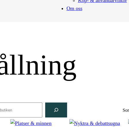
Köp- & användarvilkor
Om oss
ållning
ch
Sor