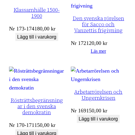
Klassamhälle 1500-
1900
Den svenska rörelsen
för Sacco och
Nr
173-174
180,00
kr
Vanzettis frigivning
Lägg till i varukorg
Nr
172
120,00
kr
Läs mer
Arbetarrörelsen och
Ungernkrisen
Rösträttsbegränsning
ar i den svenska
Nr
169
150,00
kr
demokratin
Lägg till i varukorg
Nr
170-171
150,00
kr
Lägg till i varukorg