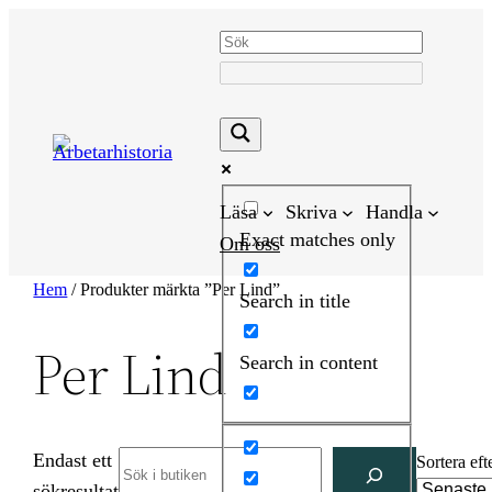
Hoppa
till
innehåll
Läsa
Skriva
Handla
Exact matches only
Om oss
Hem
/ Produkter märkta ”Per Lind”
Search in title
Per Lind
Search in content
Endast ett
Search
Sortera eft
sökresultat