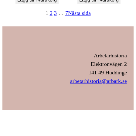
1
2
3
…
7
Nästa sida
Arbetarhistoria
Elektronvägen 2
141 49 Huddinge
arbetarhistoria@arbark.se