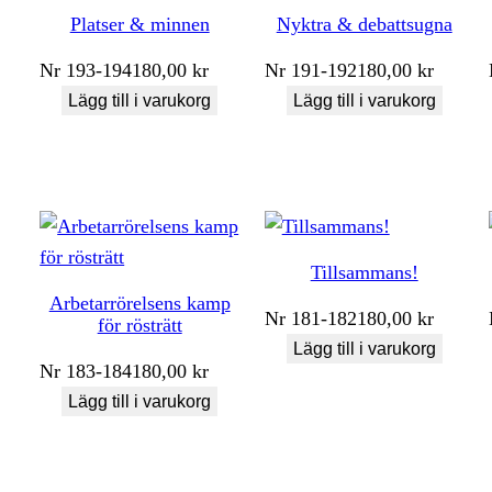
Platser & minnen
Nyktra & debattsugna
Nr
193-194
180,00
kr
Nr
191-192
180,00
kr
Lägg till i varukorg
Lägg till i varukorg
Tillsammans!
Arbetarrörelsens kamp
Nr
181-182
180,00
kr
för rösträtt
Lägg till i varukorg
Nr
183-184
180,00
kr
Lägg till i varukorg