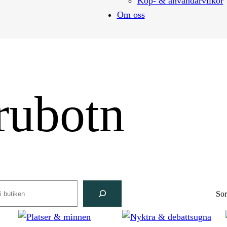
Köp- & användarvilkor
Om oss
rubotn
rch
Sor