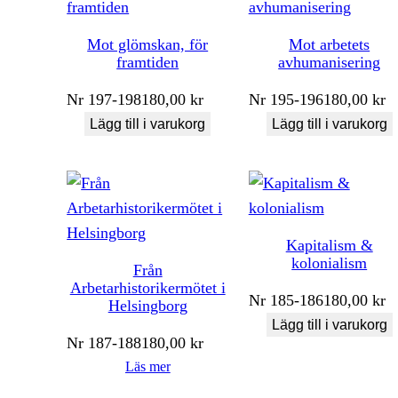
Mot glömskan, för
Mot arbetets
framtiden
avhumanisering
Nr
197-198
180,00
kr
Nr
195-196
180,00
kr
Lägg till i varukorg
Lägg till i varukorg
Kapitalism &
kolonialism
Från
Arbetarhistorikermötet i
Nr
185-186
180,00
kr
Helsingborg
Lägg till i varukorg
Nr
187-188
180,00
kr
Läs mer