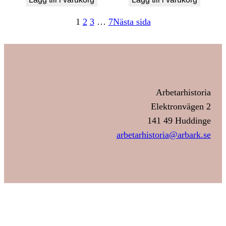
1
2
3
…
7
Nästa sida
Arbetarhistoria
Elektronvägen 2
141 49 Huddinge
arbetarhistoria@arbark.se