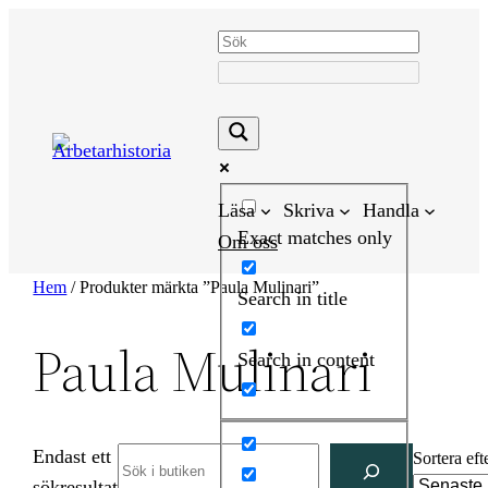
Hoppa
till
innehåll
Läsa
Skriva
Handla
Exact matches only
Om oss
Hem
/ Produkter märkta ”Paula Mulinari”
Search in title
Paula Mulinari
Search in content
Endast ett
Search
Sortera eft
sökresultat