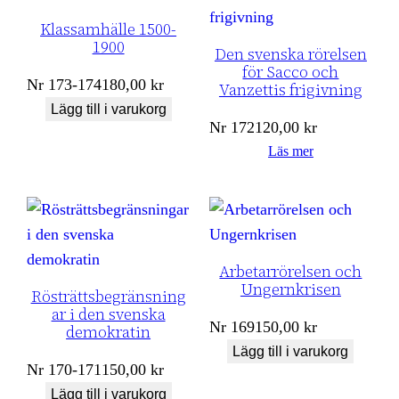
Klassamhälle 1500-
1900
Den svenska rörelsen
för Sacco och
Nr
173-174
180,00
kr
Vanzettis frigivning
Lägg till i varukorg
Nr
172
120,00
kr
Läs mer
Arbetarrörelsen och
Ungernkrisen
Rösträttsbegränsning
ar i den svenska
Nr
169
150,00
kr
demokratin
Lägg till i varukorg
Nr
170-171
150,00
kr
Lägg till i varukorg