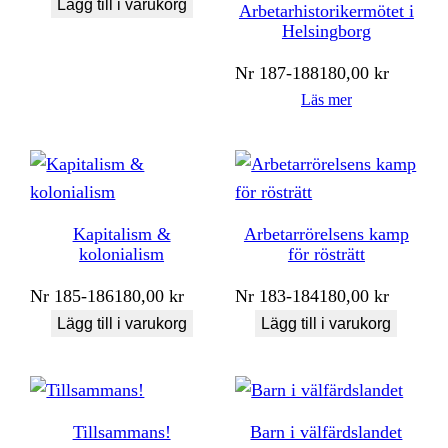
Lägg till i varukorg
Arbetarhistorikermötet i
Helsingborg
Nr
187-188
180,00
kr
Läs mer
Kapitalism &
Arbetarrörelsens kamp
kolonialism
för rösträtt
Nr
185-186
180,00
kr
Nr
183-184
180,00
kr
Lägg till i varukorg
Lägg till i varukorg
Tillsammans!
Barn i välfärdslandet