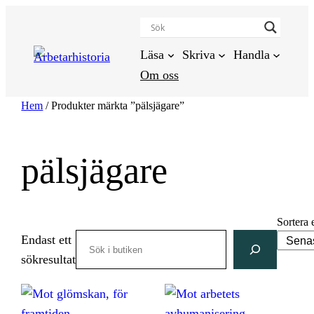
Hoppa
till
innehåll
Läsa
Skriva
Handla
Om oss
Hem
/ Produkter märkta ”pälsjägare”
pälsjägare
Sortera 
Search
Endast ett
sökresultat