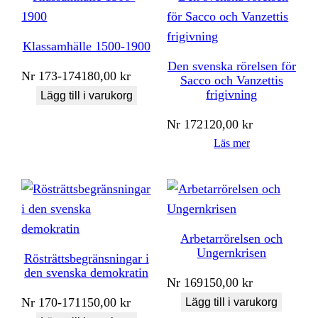
Klassamhälle 1500-1900
Den svenska rörelsen för
Nr
173-174
180,00
kr
Sacco och Vanzettis
frigivning
Lägg till i varukorg
Nr
172
120,00
kr
Läs mer
Arbetarrörelsen och
Ungernkrisen
Rösträttsbegränsningar i
den svenska demokratin
Nr
169
150,00
kr
Nr
170-171
150,00
kr
Lägg till i varukorg