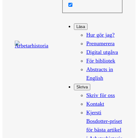
Läsa
Hur gör jag?
Prenumerera
Digital utgåva
För bibliotek
Abstracts in
English
Skriva
Skriv för oss
Kontakt
Kjersti
Bosdotter-priset
för bästa artikel