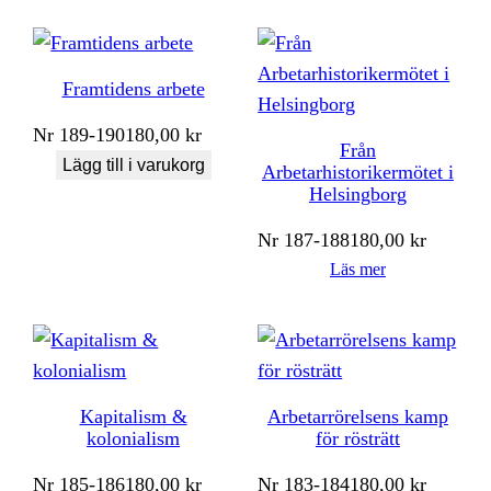
Framtidens arbete
Nr
189-190
180,00
kr
Från
Lägg till i varukorg
Arbetarhistorikermötet i
Helsingborg
Nr
187-188
180,00
kr
Läs mer
Kapitalism &
Arbetarrörelsens kamp
kolonialism
för rösträtt
Nr
185-186
180,00
kr
Nr
183-184
180,00
kr