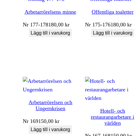
Arbetarrörelsens minne
Offentliga toaletter
Nr
177-178
180,00
kr
Nr
175-176
180,00
kr
Lägg till i varukorg
Lägg till i varukorg
Arbetarrörelsen och
Ungernkrisen
Hotell- och
restaurangarbetare i
Nr
169
150,00
kr
världen
Lägg till i varukorg
Nr
167-168
150,00
kr