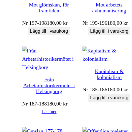
Mot glömskan, för
Mot arbetets
framtiden
avhumanisering
Nr
197-198
180,00
kr
Nr
195-196
180,00
kr
Lägg till i varukorg
Lägg till i varukorg
Kapitalism &
kolonialism
Från
Arbetarhistorikermötet i
Nr
185-186
180,00
kr
Helsingborg
Lägg till i varukorg
Nr
187-188
180,00
kr
Läs mer