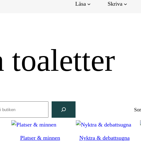
Läsa
Skriva
 toaletter
rch
Sor
Platser & minnen
Nyktra & debattsugna