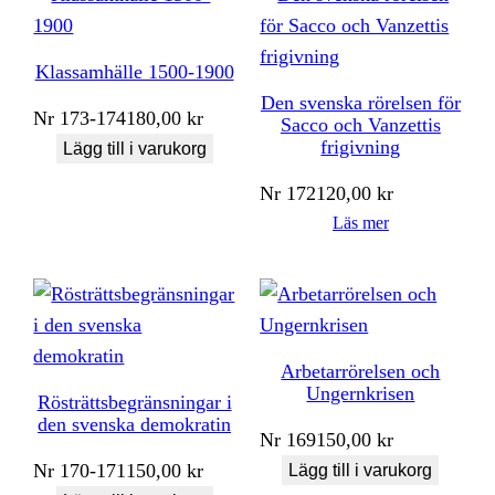
Klassamhälle 1500-1900
Den svenska rörelsen för
Nr
173-174
180,00
kr
Sacco och Vanzettis
frigivning
Lägg till i varukorg
Nr
172
120,00
kr
Läs mer
Arbetarrörelsen och
Ungernkrisen
Rösträttsbegränsningar i
den svenska demokratin
Nr
169
150,00
kr
Nr
170-171
150,00
kr
Lägg till i varukorg