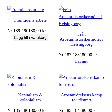
Framtidens arbete
Nr
189-190
180,00
kr
Från
Lägg till i varukorg
Arbetarhistorikermötet i
Helsingborg
Nr
187-188
180,00
kr
Läs mer
Kapitalism &
Arbetarrörelsens kamp
kolonialism
för rösträtt
Nr
185-186
180,00
kr
Nr
183-184
180,00
kr