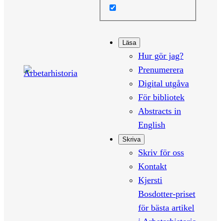
Läsa
Hur gör jag?
Prenumerera
Digital utgåva
För bibliotek
Abstracts in
English
Skriva
Skriv för oss
Kontakt
Kjersti
Bosdotter-priset
för bästa artikel