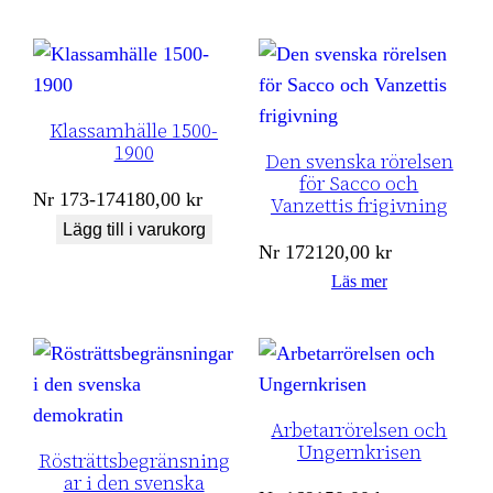
Klassamhälle 1500-
1900
Den svenska rörelsen
för Sacco och
Nr
173-174
180,00
kr
Vanzettis frigivning
Lägg till i varukorg
Nr
172
120,00
kr
Läs mer
Arbetarrörelsen och
Ungernkrisen
Rösträttsbegränsning
ar i den svenska