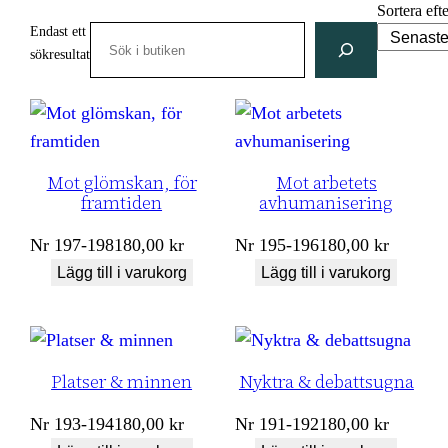
Sortera eft
Endast ett
Search
sökresultat
Mot glömskan, för
Mot arbetets
framtiden
avhumanisering
Nr
197-198
180,00
kr
Nr
195-196
180,00
kr
Lägg till i varukorg
Lägg till i varukorg
Platser & minnen
Nyktra & debattsugna
Nr
193-194
180,00
kr
Nr
191-192
180,00
kr