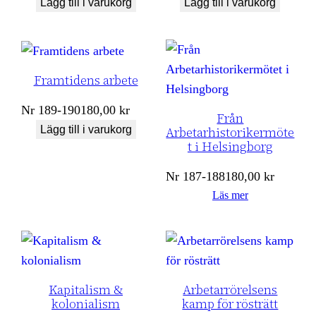
Lägg till i varukorg
Lägg till i varukorg
Framtidens arbete
Nr
189-190
180,00
kr
Från
Lägg till i varukorg
Arbetarhistorikermöte
t i Helsingborg
Nr
187-188
180,00
kr
Läs mer
Kapitalism &
Arbetarrörelsens
kolonialism
kamp för rösträtt