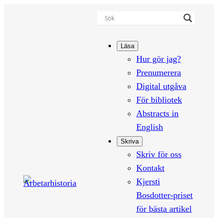
Hoppa
till
innehåll
Läsa
Hur gör jag?
Prenumerera
Digital utgåva
För bibliotek
Abstracts in
English
Skriva
Skriv för oss
Kontakt
Kjersti
Bosdotter-priset
för bästa artikel