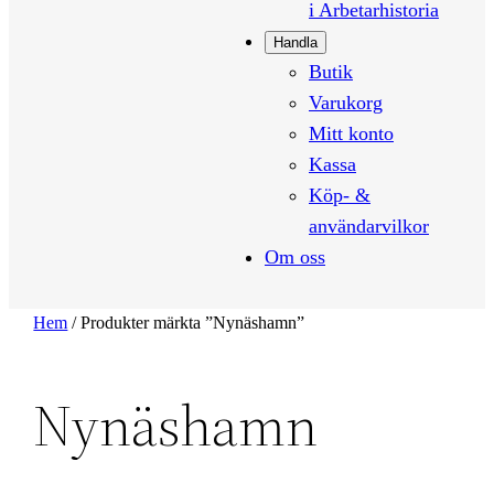
i Arbetarhistoria
Handla
Butik
Varukorg
Mitt konto
Kassa
Köp- &
användarvilkor
Om oss
Hem
/ Produkter märkta ”Nynäshamn”
Nynäshamn