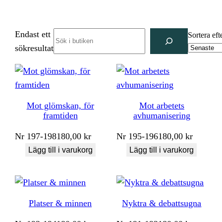
Endast ett
Search
Sortera eft
sökresultat
Mot glömskan, för
Mot arbetets
framtiden
avhumanisering
Nr
197-198
180,00
kr
Nr
195-196
180,00
kr
Lägg till i varukorg
Lägg till i varukorg
Platser & minnen
Nyktra & debattsugna