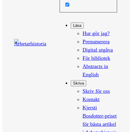
Läsa
Hur gör jag?
Prenumerera
Digital utgåva
För bibliotek
Abstracts in
English
Skriva
Skriv för oss
Kontakt
Kjersti
Bosdotter-priset
för bästa artikel