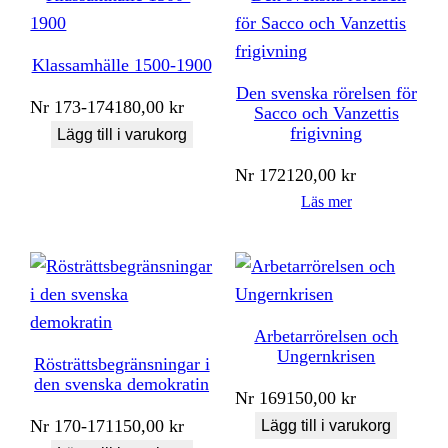
Klassamhälle 1500-1900
Den svenska rörelsen för
Nr
173-174
180,00
kr
Sacco och Vanzettis
frigivning
Lägg till i varukorg
Nr
172
120,00
kr
Läs mer
Arbetarrörelsen och
Ungernkrisen
Rösträttsbegränsningar i
den svenska demokratin
Nr
169
150,00
kr
Nr
170-171
150,00
kr
Lägg till i varukorg