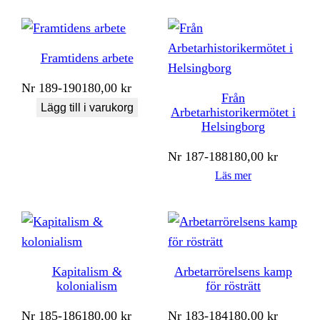
Framtidens arbete
Nr
189-190
180,00
kr
Från
Lägg till i varukorg
Arbetarhistorikermötet i
Helsingborg
Nr
187-188
180,00
kr
Läs mer
Kapitalism &
Arbetarrörelsens kamp
kolonialism
för rösträtt
Nr
185-186
180,00
kr
Nr
183-184
180,00
kr