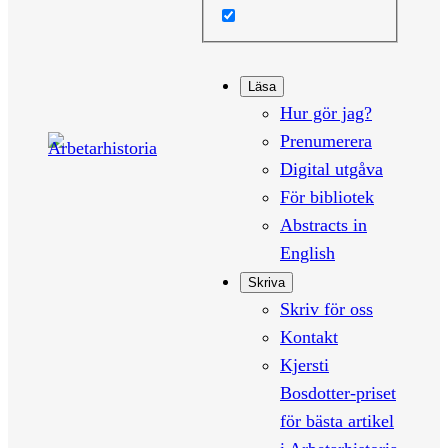
Läsa
Hur gör jag?
Prenumerera
Digital utgåva
För bibliotek
Abstracts in
English
Skriva
Skriv för oss
Kontakt
Kjersti
Bosdotter-priset
för bästa artikel