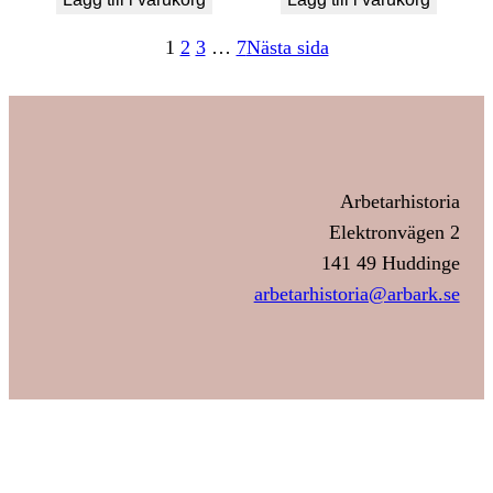
1
2
3
…
7
Nästa sida
Arbetarhistoria
Elektronvägen 2
141 49 Huddinge
arbetarhistoria@arbark.se