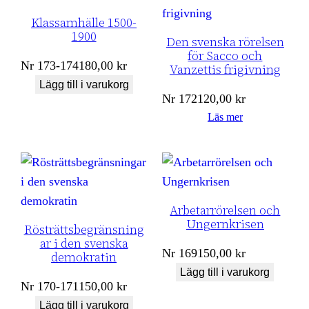
Klassamhälle 1500-
1900
Den svenska rörelsen
för Sacco och
Nr
173-174
180,00
kr
Vanzettis frigivning
Lägg till i varukorg
Nr
172
120,00
kr
Läs mer
Arbetarrörelsen och
Ungernkrisen
Rösträttsbegränsning
ar i den svenska
Nr
169
150,00
kr
demokratin
Lägg till i varukorg
Nr
170-171
150,00
kr
Lägg till i varukorg