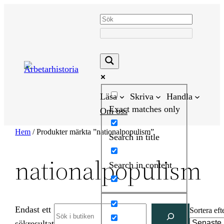
Hoppa
till
innehåll
Läsa
Skriva
Handla
Exact matches only
Om oss
Hem
/ Produkter märkta ”nationalpopulism”
Search in title
nationalpopulism
Search in content
Endast ett
Search
Sortera eft
sökresultat