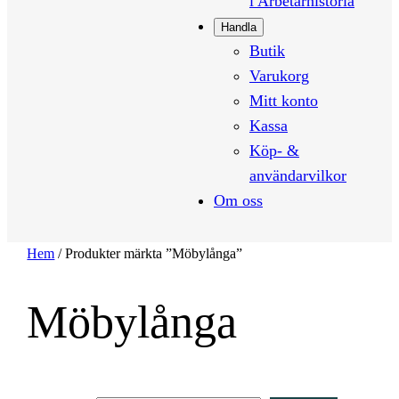
i Arbetarhistoria
Handla
Butik
Varukorg
Mitt konto
Kassa
Köp- &
användarvilkor
Om oss
Hem
/ Produkter märkta ”Möbylånga”
Möbylånga