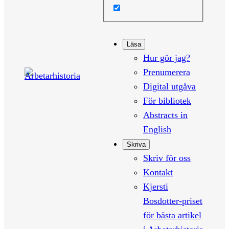
Läsa
Hur gör jag?
Prenumerera
Digital utgåva
För bibliotek
Abstracts in
English
Skriva
Skriv för oss
Kontakt
Kjersti
Bosdotter-priset
för bästa artikel