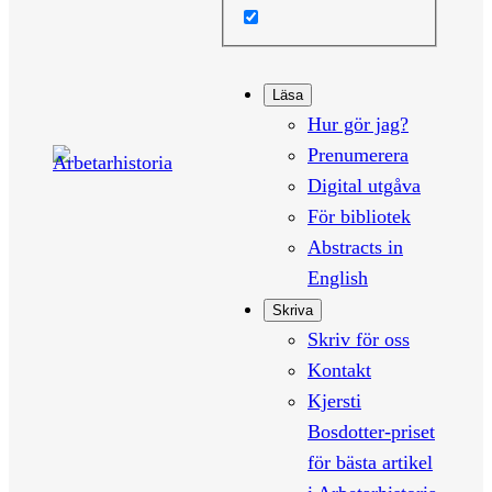
Läsa
Hur gör jag?
Prenumerera
Digital utgåva
För bibliotek
Abstracts in
English
Skriva
Skriv för oss
Kontakt
Kjersti
Bosdotter-priset
för bästa artikel