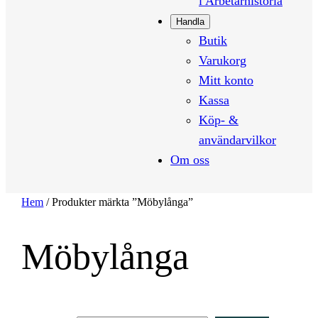
i Arbetarhistoria
Handla
Butik
Varukorg
Mitt konto
Kassa
Köp- &
användarvilkor
Om oss
Hem
/ Produkter märkta ”Möbylånga”
Möbylånga