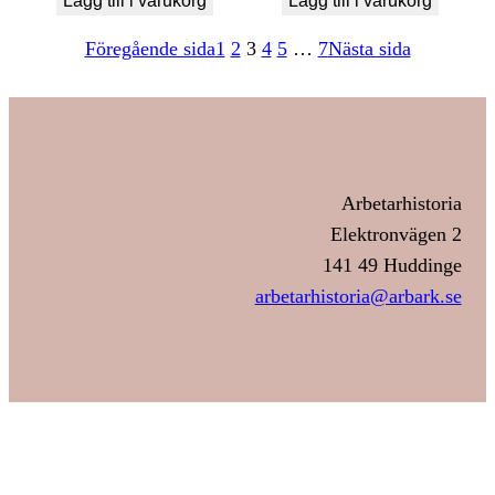
Lägg till i varukorg
Lägg till i varukorg
Föregående sida
1
2
3
4
5
…
7
Nästa sida
Arbetarhistoria
Elektronvägen 2
141 49 Huddinge
arbetarhistoria@arbark.se