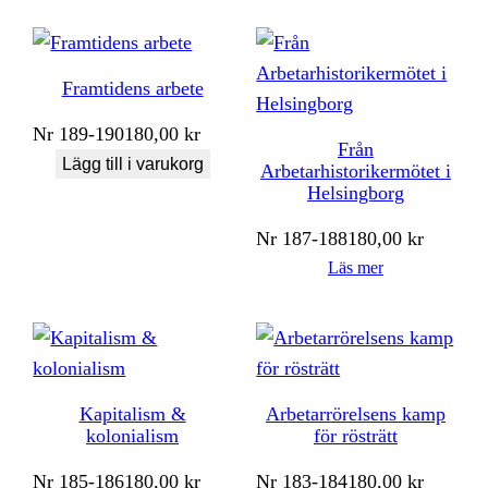
Framtidens arbete
Nr
189-190
180,00
kr
Från
Lägg till i varukorg
Arbetarhistorikermötet i
Helsingborg
Nr
187-188
180,00
kr
Läs mer
Kapitalism &
Arbetarrörelsens kamp
kolonialism
för rösträtt
Nr
185-186
180,00
kr
Nr
183-184
180,00
kr