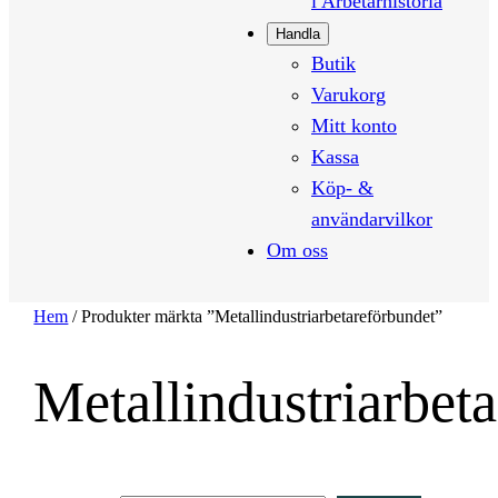
i Arbetarhistoria
Handla
Butik
Varukorg
Mitt konto
Kassa
Köp- &
användarvilkor
Om oss
Hem
/ Produkter märkta ”Metallindustriarbetareförbundet”
Metallindustriarbet