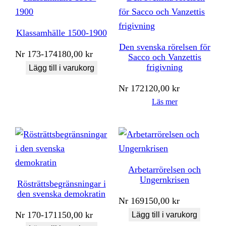
Klassamhälle 1500-1900
Den svenska rörelsen för
Nr
173-174
180,00
kr
Sacco och Vanzettis
frigivning
Lägg till i varukorg
Nr
172
120,00
kr
Läs mer
Arbetarrörelsen och
Ungernkrisen
Rösträttsbegränsningar i
den svenska demokratin
Nr
169
150,00
kr
Nr
170-171
150,00
kr
Lägg till i varukorg