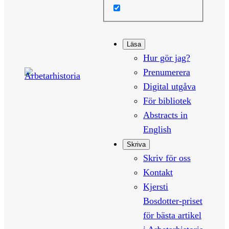
Läsa
Hur gör jag?
Prenumerera
Digital utgåva
För bibliotek
Abstracts in
English
Skriva
Skriv för oss
Kontakt
Kjersti
Bosdotter-priset
för bästa artikel