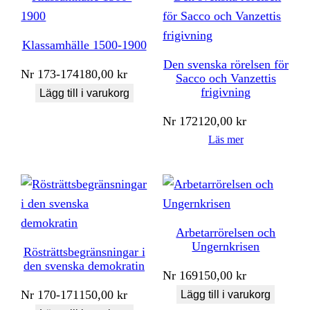
Klassamhälle 1500-1900
Den svenska rörelsen för
Nr
173-174
180,00
kr
Sacco och Vanzettis
frigivning
Lägg till i varukorg
Nr
172
120,00
kr
Läs mer
Arbetarrörelsen och
Ungernkrisen
Rösträttsbegränsningar i
den svenska demokratin
Nr
169
150,00
kr
Nr
170-171
150,00
kr
Lägg till i varukorg