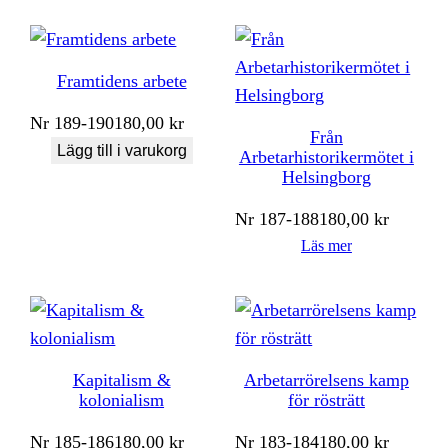
Framtidens arbete
Nr
189-190
180,00
kr
Från
Lägg till i varukorg
Arbetarhistorikermötet i
Helsingborg
Nr
187-188
180,00
kr
Läs mer
Kapitalism &
Arbetarrörelsens kamp
kolonialism
för rösträtt
Nr
185-186
180,00
kr
Nr
183-184
180,00
kr