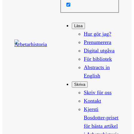
Läsa
Hur gör jag?
Prenumerera
Digital utgåva
För bibliotek
Abstracts in
English
Skriva
Skriv för oss
Kontakt
Kjersti
Bosdotter-priset
för bästa artikel