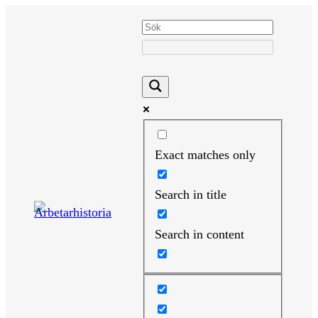
Hoppa
till
innehåll
Exact matches only
Search in title
Search in content