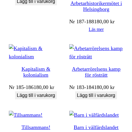
Lägg till i varukorg
Arbetarhistorikermötet i
Helsingborg
Nr
187-188
180,00
kr
Läs mer
Kapitalism &
Arbetarrörelsens kamp
kolonialism
för rösträtt
Nr
185-186
180,00
kr
Nr
183-184
180,00
kr
Lägg till i varukorg
Lägg till i varukorg
Tillsammans!
Barn i välfärdslandet