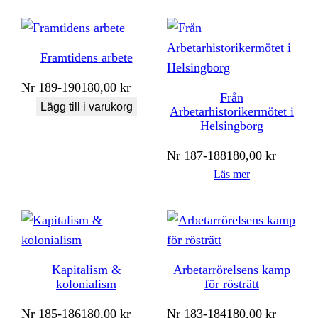
Framtidens arbete
Nr
189-190
180,00
kr
Från
Lägg till i varukorg
Arbetarhistorikermötet i
Helsingborg
Nr
187-188
180,00
kr
Läs mer
Kapitalism &
Arbetarrörelsens kamp
kolonialism
för rösträtt
Nr
185-186
180,00
kr
Nr
183-184
180,00
kr