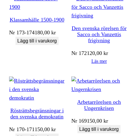
Klassamhälle 1500-1900
Den svenska rörelsen för
Nr
173-174
180,00
kr
Sacco och Vanzettis
frigivning
Lägg till i varukorg
Nr
172
120,00
kr
Läs mer
Arbetarrörelsen och
Ungernkrisen
Rösträttsbegränsningar i
den svenska demokratin
Nr
169
150,00
kr
Nr
170-171
150,00
kr
Lägg till i varukorg