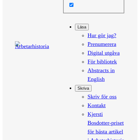
Läsa
Hur gör jag?
Prenumerera
Digital utgåva
För bibliotek
Abstracts in
English
Skriva
Skriv för oss
Kontakt
Kjersti
Bosdotter-priset
för bästa artikel