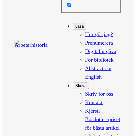
Läsa
Hur gör jag?
Prenumerera
Digital utgåva
För bibliotek
Abstracts in
English
Skriva
Skriv för oss
Kontakt
Kjersti
Bosdotter-priset
för bästa artikel