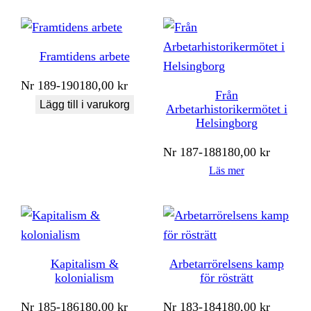
Framtidens arbete
Nr
189-190
180,00
kr
Från
Lägg till i varukorg
Arbetarhistorikermötet i
Helsingborg
Nr
187-188
180,00
kr
Läs mer
Kapitalism &
Arbetarrörelsens kamp
kolonialism
för rösträtt
Nr
185-186
180,00
kr
Nr
183-184
180,00
kr