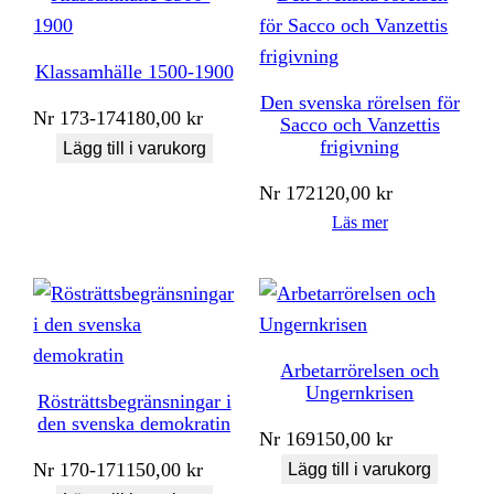
Klassamhälle 1500-1900
Den svenska rörelsen för
Nr
173-174
180,00
kr
Sacco och Vanzettis
frigivning
Lägg till i varukorg
Nr
172
120,00
kr
Läs mer
Arbetarrörelsen och
Ungernkrisen
Rösträttsbegränsningar i
den svenska demokratin
Nr
169
150,00
kr
Nr
170-171
150,00
kr
Lägg till i varukorg