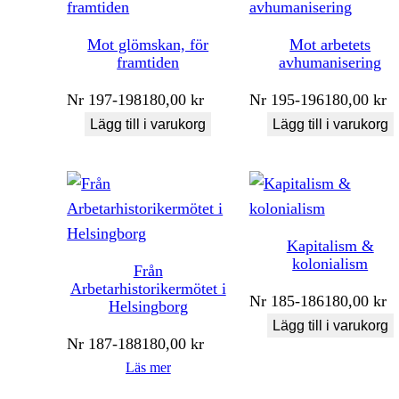
Mot glömskan, för
Mot arbetets
framtiden
avhumanisering
Nr
197-198
180,00
kr
Nr
195-196
180,00
kr
Lägg till i varukorg
Lägg till i varukorg
Kapitalism &
kolonialism
Från
Arbetarhistorikermötet i
Nr
185-186
180,00
kr
Helsingborg
Lägg till i varukorg
Nr
187-188
180,00
kr
Läs mer