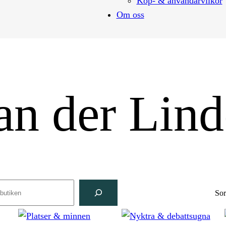
Köp- & användarvilkor
Om oss
an der Lin
ch
Sor