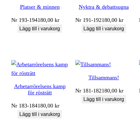
Platser & minnen
Nyktra & debattsugna
Nr
193-194
180,00
kr
Nr
191-192
180,00
kr
Lägg till i varukorg
Lägg till i varukorg
Tillsammans!
Arbetarrörelsens kamp
Nr
181-182
180,00
kr
för rösträtt
Lägg till i varukorg
Nr
183-184
180,00
kr
Lägg till i varukorg