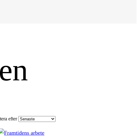
den
tera efter