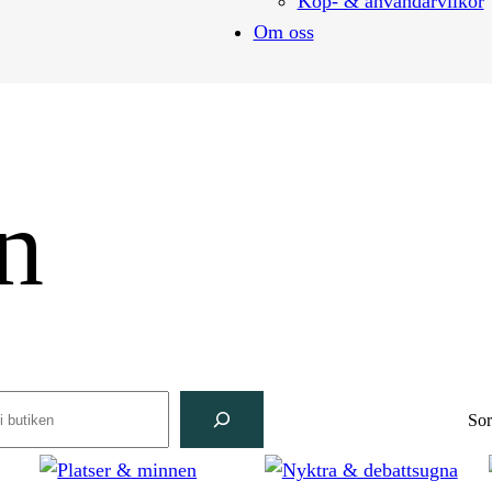
Köp- & användarvilkor
Om oss
n
rch
Sor