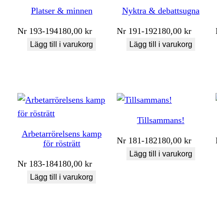
Platser & minnen
Nyktra & debattsugna
Nr
193-194
180,00
kr
Nr
191-192
180,00
kr
Lägg till i varukorg
Lägg till i varukorg
Tillsammans!
Arbetarrörelsens kamp
Nr
181-182
180,00
kr
för rösträtt
Lägg till i varukorg
Nr
183-184
180,00
kr
Lägg till i varukorg