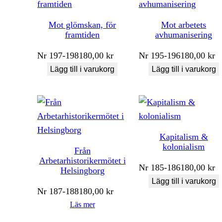
Mot glömskan, för
Mot arbetets
framtiden
avhumanisering
Nr
197-198
180,00
kr
Nr
195-196
180,00
kr
Lägg till i varukorg
Lägg till i varukorg
Kapitalism &
kolonialism
Från
Arbetarhistorikermötet i
Nr
185-186
180,00
kr
Helsingborg
Lägg till i varukorg
Nr
187-188
180,00
kr
Läs mer