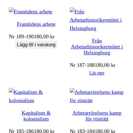
Framtidens arbete
Nr
189-190
180,00
kr
Från
Lägg till i varukorg
Arbetarhistorikermötet i
Helsingborg
Nr
187-188
180,00
kr
Läs mer
Kapitalism &
Arbetarrörelsens kamp
kolonialism
för rösträtt
Nr
185-186
180,00
kr
Nr
183-184
180,00
kr