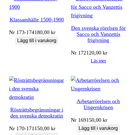
Klassamhälle 1500-1900
Den svenska rörelsen för
Nr
173-174
180,00
kr
Sacco och Vanzettis
frigivning
Lägg till i varukorg
Nr
172
120,00
kr
Läs mer
Arbetarrörelsen och
Ungernkrisen
Rösträttsbegränsningar i
den svenska demokratin
Nr
169
150,00
kr
Nr
170-171
150,00
kr
Lägg till i varukorg