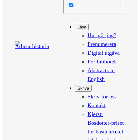
Läsa
Hur gör jag?
Prenumerera
Digital utgåva
För bibliotek
Abstracts in
English
Skriva
Skriv för oss
Kontakt
Kjersti
Bosdotter-priset
för bästa artikel