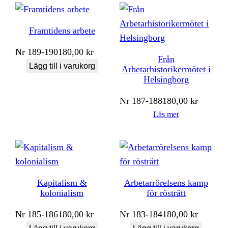
Framtidens arbete
Nr
189-190
180,00
kr
Från
Lägg till i varukorg
Arbetarhistorikermötet i
Helsingborg
Nr
187-188
180,00
kr
Läs mer
Kapitalism &
Arbetarrörelsens kamp
kolonialism
för rösträtt
Nr
185-186
180,00
kr
Nr
183-184
180,00
kr