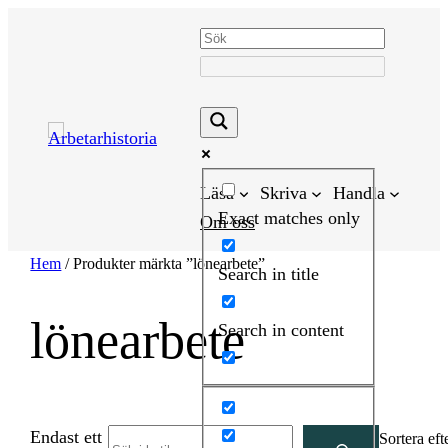
Hoppa
till
innehåll
Läsa
Skriva
Handla
Exact matches only
Om oss
Hem
/ Produkter märkta ”lönearbete”
Search in title
lönearbete
Search in content
Endast ett
Search
Sortera eft