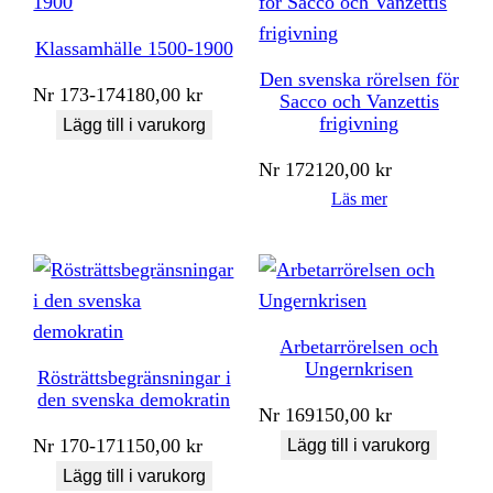
Klassamhälle 1500-1900
Den svenska rörelsen för
Nr
173-174
180,00
kr
Sacco och Vanzettis
frigivning
Lägg till i varukorg
Nr
172
120,00
kr
Läs mer
Arbetarrörelsen och
Ungernkrisen
Rösträttsbegränsningar i
den svenska demokratin
Nr
169
150,00
kr
Nr
170-171
150,00
kr
Lägg till i varukorg
Lägg till i varukorg