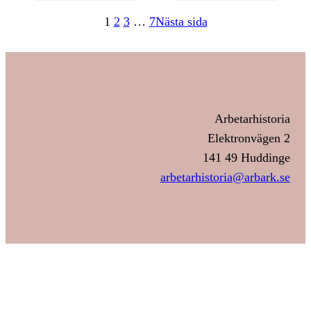
1
2
3
…
7
Nästa sida
Arbetarhistoria
Elektronvägen 2
141 49 Huddinge
arbetarhistoria@arbark.se