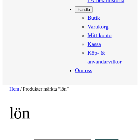
i Arbetarhistoria
Handla
Butik
Varukorg
Mitt konto
Kassa
Köp- &
användarvilkor
Om oss
Hem
/ Produkter märkta ”lön”
lön