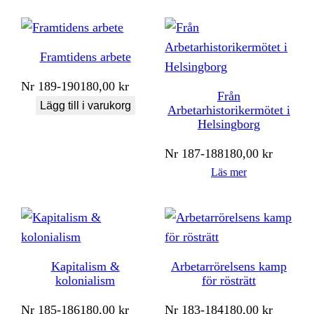
Framtidens arbete
Nr
189-190
180,00
kr
Från
Lägg till i varukorg
Arbetarhistorikermötet i
Helsingborg
Nr
187-188
180,00
kr
Läs mer
Kapitalism &
Arbetarrörelsens kamp
kolonialism
för rösträtt
Nr
185-186
180,00
kr
Nr
183-184
180,00
kr