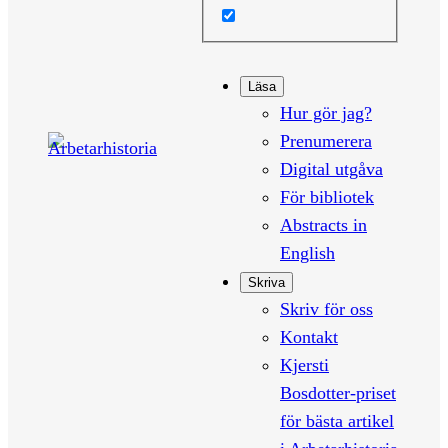
Läsa
Hur gör jag?
Prenumerera
Digital utgåva
För bibliotek
Abstracts in
English
Skriva
Skriv för oss
Kontakt
Kjersti
Bosdotter-priset
för bästa artikel