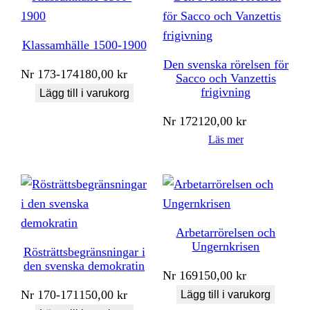
Klassamhälle 1500-1900
Den svenska rörelsen för
Nr
173-174
180,00
kr
Sacco och Vanzettis
frigivning
Lägg till i varukorg
Nr
172
120,00
kr
Läs mer
Arbetarrörelsen och
Ungernkrisen
Rösträttsbegränsningar i
den svenska demokratin
Nr
169
150,00
kr
Nr
170-171
150,00
kr
Lägg till i varukorg