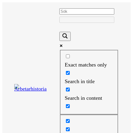
Hoppa
till
innehåll
Exact matches only
Search in title
Search in content