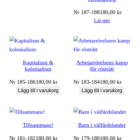
Nr
187-188
180,00
kr
Läs mer
Kapitalism &
Arbetarrörelsens kamp
kolonialism
för rösträtt
Nr
185-186
180,00
kr
Nr
183-184
180,00
kr
Lägg till i varukorg
Lägg till i varukorg
Tillsammans!
Barn i välfärdslandet
Nr
181-182
180,00
kr
Nr
179-180
180,00
kr