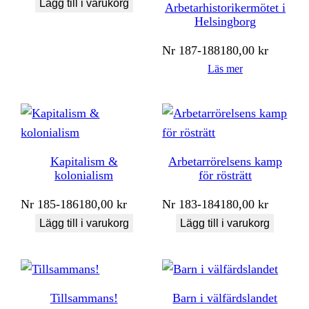
Lägg till i varukorg
Arbetarhistorikermötet i
Helsingborg
Nr
187-188
180,00
kr
Läs mer
Kapitalism &
Arbetarrörelsens kamp
kolonialism
för rösträtt
Nr
185-186
180,00
kr
Nr
183-184
180,00
kr
Lägg till i varukorg
Lägg till i varukorg
Tillsammans!
Barn i välfärdslandet