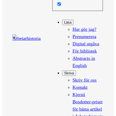
Läsa
Hur gör jag?
Prenumerera
Digital utgåva
För bibliotek
Abstracts in
English
Skriva
Skriv för oss
Kontakt
Kjersti
Bosdotter-priset
för bästa artikel