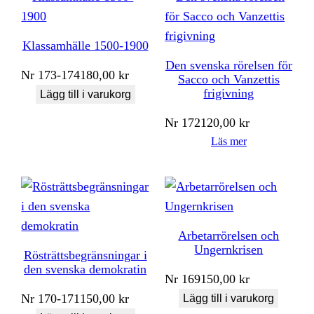
Klassamhälle 1500-1900
Den svenska rörelsen för
Nr
173-174
180,00
kr
Sacco och Vanzettis
frigivning
Lägg till i varukorg
Nr
172
120,00
kr
Läs mer
Arbetarrörelsen och
Ungernkrisen
Rösträttsbegränsningar i
den svenska demokratin
Nr
169
150,00
kr
Nr
170-171
150,00
kr
Lägg till i varukorg