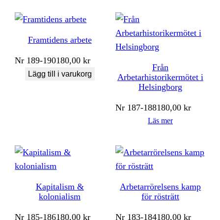
Framtidens arbete
Nr
189-190
180,00
kr
Från
Lägg till i varukorg
Arbetarhistorikermötet i
Helsingborg
Nr
187-188
180,00
kr
Läs mer
Kapitalism &
Arbetarrörelsens kamp
kolonialism
för rösträtt
Nr
185-186
180,00
kr
Nr
183-184
180,00
kr