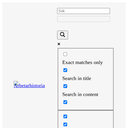
Hoppa
till
innehåll
Exact matches only
Search in title
Search in content