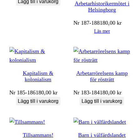
Lägg till i varukorg
Arbetarhistorikermötet i
Helsingborg
Nr
187-188
180,00
kr
Läs mer
Kapitalism &
Arbetarrörelsens kamp
kolonialism
för rösträtt
Nr
185-186
180,00
kr
Nr
183-184
180,00
kr
Lägg till i varukorg
Lägg till i varukorg
Tillsammans!
Barn i välfärdslandet