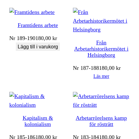
Framtidens arbete
Nr
189-190
180,00
kr
Från
Lägg till i varukorg
Arbetarhistorikermötet i
Helsingborg
Nr
187-188
180,00
kr
Läs mer
Kapitalism &
Arbetarrörelsens kamp
kolonialism
för rösträtt
Nr
185-186
180,00
kr
Nr
183-184
180,00
kr