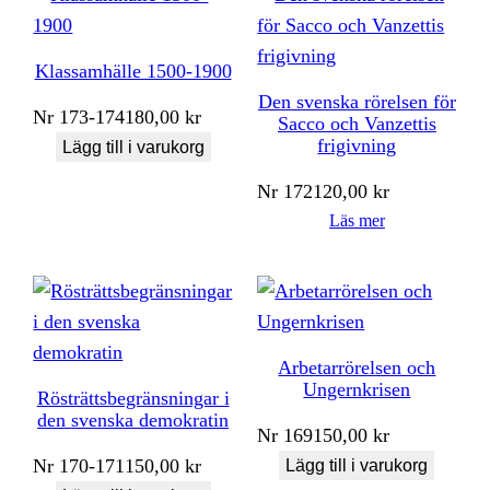
Klassamhälle 1500-1900
Den svenska rörelsen för
Nr
173-174
180,00
kr
Sacco och Vanzettis
frigivning
Lägg till i varukorg
Nr
172
120,00
kr
Läs mer
Arbetarrörelsen och
Ungernkrisen
Rösträttsbegränsningar i
den svenska demokratin
Nr
169
150,00
kr
Nr
170-171
150,00
kr
Lägg till i varukorg