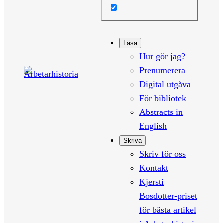
Läsa
Hur gör jag?
Prenumerera
Digital utgåva
För bibliotek
Abstracts in
English
Skriva
Skriv för oss
Kontakt
Kjersti
Bosdotter-priset
för bästa artikel